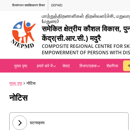
दिव्यांगजन सशक्तिकरण विभाग
DEPWD
மாற்றுத்திறனாளிகள் திறன்வளர்ச்சி, மறுவாழ
(மதுரை)
समेकित क्षेत्रीय कौशल विकास, पुन
केंद्र(सी.आर.सी.) मदुरै
COMPOSITE REGIONAL CENTRE FOR SK
EMPOWERMENT OF PERSONS WITH DISA
मुख्य पृष्ठ
हमारे बारे में
सेवाएं
विभाग/एकक
शैक्षणिक
न
मुख्य पृष्ठ
नोटिस
नोटिस
घटनाक्रम