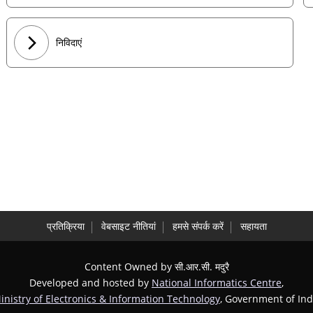
निविदाएं
प्रतिक्रिया
वेबसाइट नीतियां
हमसे संपर्क करें
सहायता
Content Owned by सी.आर.सी. मदुरै
Developed and hosted by
National Informatics Centre
,
inistry of Electronics & Information Technology
, Government of Ind