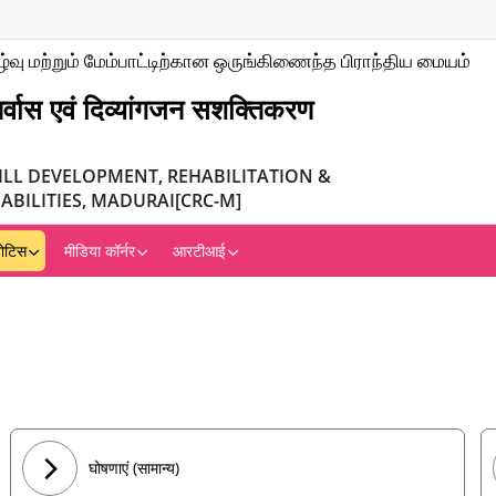
்வு மற்றும் மேம்பாட்டிற்கான ஒருங்கிணைந்த பிராந்திய மையம்
र्वास एवं दिव्यांगजन सशक्तिकरण
ILL DEVELOPMENT, REHABILITATION &
BILITIES, MADURAI[CRC-M]
ोटिस
मीडिया कॉर्नर
आरटीआई
घोषणाएं (सामान्य)