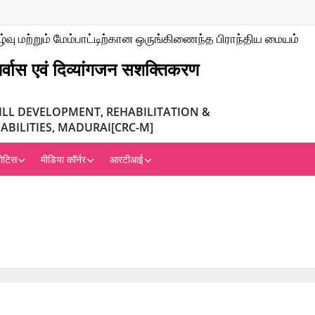
்வு மற்றும் மேம்பாட்டிற்கான ஒருங்கிணைந்த பிராந்திய மையம்
र्वास एवं दिव्यांगजन सशक्तिकरण
ILL DEVELOPMENT, REHABILITATION &
BILITIES, MADURAI[CRC-M]
ोटिस
मीडिया कॉर्नर
आरटीआई