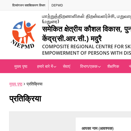
दिव्यांगजन सशक्तिकरण विभाग
DEPWD
மாற்றுத்திறனாளிகள் திறன்வளர்ச்சி, மறுவாழ
(மதுரை)
समेकित क्षेत्रीय कौशल विकास, पुन
केंद्र(सी.आर.सी.) मदुरै
COMPOSITE REGIONAL CENTRE FOR SK
EMPOWERMENT OF PERSONS WITH DISA
मुख्य पृष्ठ
हमारे बारे में
सेवाएं
विभाग/एकक
शैक्षणिक
न
मुख्य पृष्ठ
प्रतिक्रिया
प्रतिक्रिया
आपका नाम (आवश्यक)