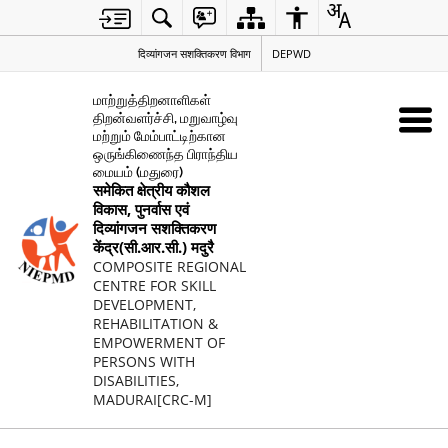
दिव्यांगजन सशक्तिकरण विभाग
DEPWD
மாற்றுத்திறனாளிகள்
திறன்வளர்ச்சி, மறுவாழ்வு
மற்றும் மேம்பாட்டிற்கான
ஒருங்கிணைந்த பிராந்திய
மையம் (மதுரை)
समेकित क्षेत्रीय कौशल
विकास, पुनर्वास एवं
दिव्यांगजन सशक्तिकरण
केंद्र(सी.आर.सी.) मदुरै
COMPOSITE REGIONAL
CENTRE FOR SKILL
DEVELOPMENT,
REHABILITATION &
EMPOWERMENT OF
PERSONS WITH
DISABILITIES,
MADURAI[CRC-M]