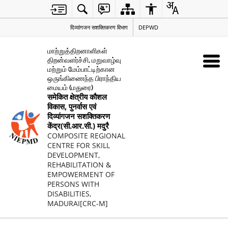
दिव्यांगजन सशक्तिकरण विभाग
DEPWD
மாற்றுத்திறனாளிகள்
திறன்வளர்ச்சி, மறுவாழ்வு
மற்றும் மேம்பாட்டிற்கான
ஒருங்கிணைந்த பிராந்திய
மையம் (மதுரை)
समेकित क्षेत्रीय कौशल
विकास, पुनर्वास एवं
दिव्यांगजन सशक्तिकरण
केंद्र(सी.आर.सी.) मदुरै
COMPOSITE REGIONAL
CENTRE FOR SKILL
DEVELOPMENT,
REHABILITATION &
EMPOWERMENT OF
PERSONS WITH
DISABILITIES,
MADURAI[CRC-M]